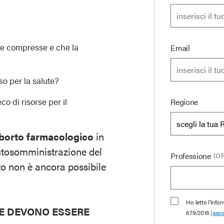
ue compresse e che la
Email
o per la salute?
o di risorse per il
Regione
’aborto farmacologico
in
utosomministrazione del
Professione
(O
o non è ancora possibile
Ho letto l’info
E DEVONO ESSERE
679/2016
(asso