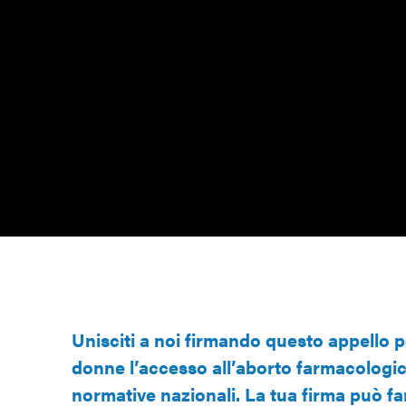
Perché non è garantito in tutte le Regioni?
Firma ora
Unisciti a noi firmando questo appello pe
donne l’accesso all’aborto farmacologi
normative nazionali. La tua firma può far