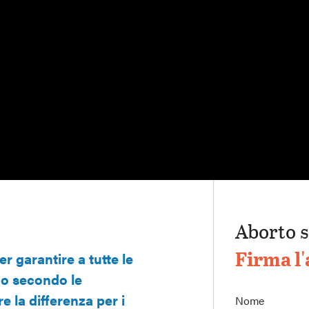
Aborto s
Firma l'
r garantire a tutte le
co secondo le
e la differenza per i
Nome